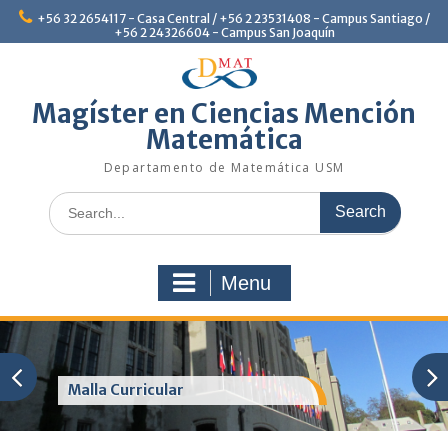
Skip
+56 32 2654117 - Casa Central / +56 2 23531408 - Campus Santiago /
to
+56 2 24326604 - Campus San Joaquín
content
Magíster en Ciencias Mención
Matemática
Departamento de Matemática USM
Search
for:
Menu
Malla Curricular