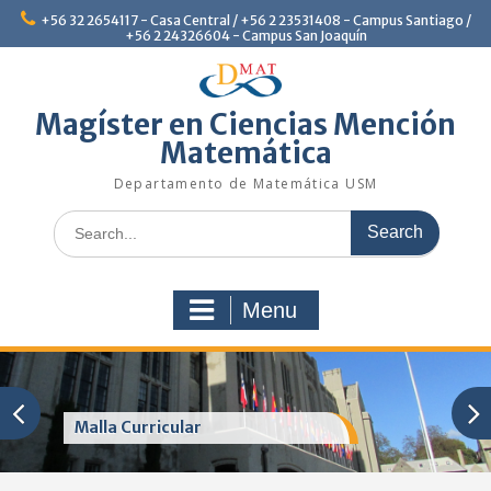
Skip
+56 32 2654117 - Casa Central / +56 2 23531408 - Campus Santiago /
to
+56 2 24326604 - Campus San Joaquín
content
Magíster en Ciencias Mención
Matemática
Departamento de Matemática USM
Search
for:
Menu
Malla Curricular